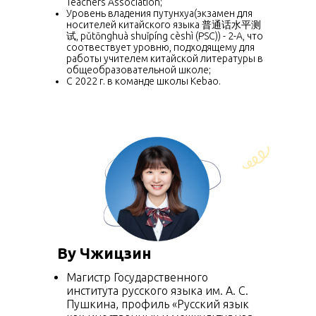
Teachers Association;
Уровень владения путунхуа(экзамен для
носителей китайского языка 普通话水平测
试, pǔtōnghuà shuǐpíng cèshì (PSC)) - 2-A, что
соотвествует уровню, подходящему для
работы учителем китайской литературы в
общеобразовательной школе;
С 2022 г. в команде школы Kebao.
Ву Чжицзин
Магистр Государственного
института русского языка им. А. С.
Пушкина, профиль «Русский язык