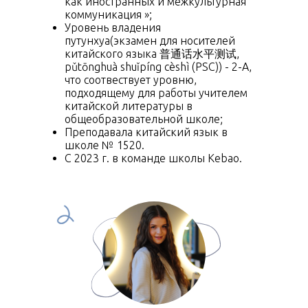
как иностранных и межкультурная
коммуникация »;
Уровень владения
путунхуа(экзамен для носителей
китайского языка 普通话水平测试,
pǔtōnghuà shuǐpíng cèshì (PSC)) - 2-A,
что соотвествует уровню,
подходящему для работы учителем
китайской литературы в
общеобразовательной школе;
Преподавала китайский язык в
школе № 1520.
С 2023 г. в команде школы Kebao.