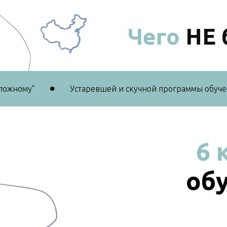
Чего
НЕ 
ному"
Устаревшей и скучной программы обучения
6 
об