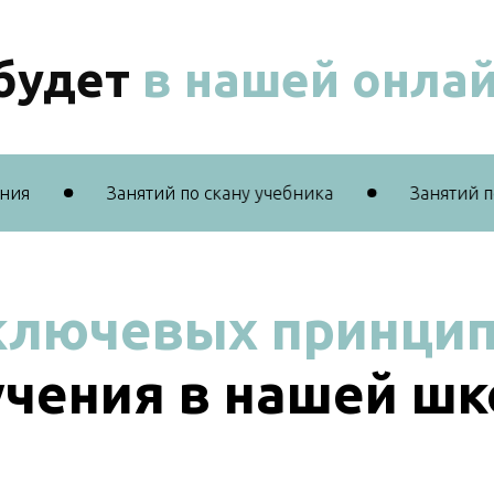
будет
в нашей онлай
Занятий по скану учебника
Занятий по м
ключевых принци
учения в нашей шк