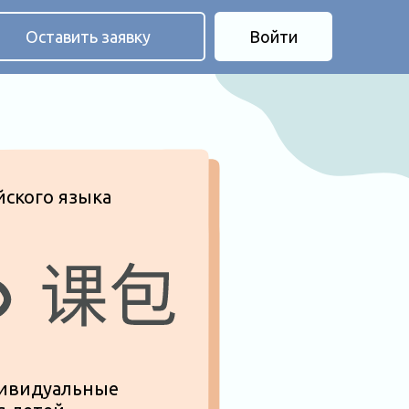
 заявку
Войти
ка
ые