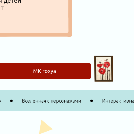
МК гохуа
х игр
Вселенная с персонажами
Интеракт