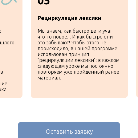
05
Рециркуляция лексики
о
Мы знаем, как быстро дети учат
что-то новое... И как быстро они
ошлого
это забывают! Чтобы этого не
происходило, в нашей программе
использован принцип
щества интерактивно
"рециркуляции лексики": в каждом
следующем уроке мы постоянно
 в
повторяем уже пройденный ранее
ммы обучения «Kebao
материал.
ние
ока
дания
Контроль прогрес
ом этапе обучения.
Вы можете легко отс
рживать интерес и
материала детьми. Че
Оставить заявку
международный экзаме