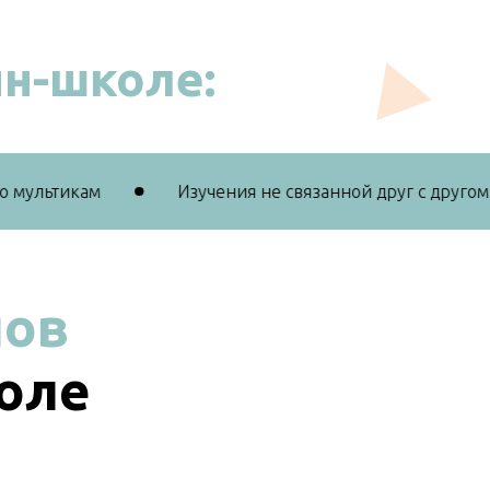
н-школе:
ультикам
Изучения не связанной друг с другом ле
пов
оле