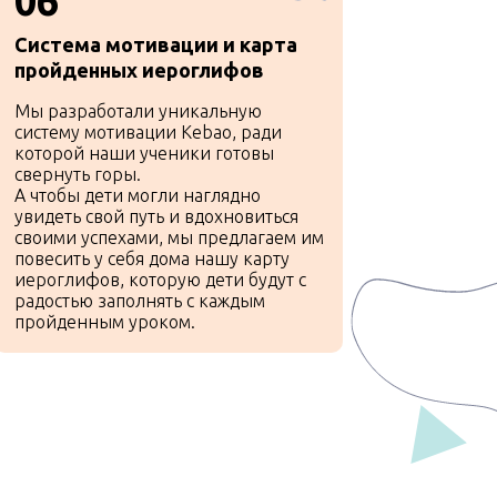
06
Система мотивации и карта
пройденных иероглифов
Мы разработали уникальную
систему мотивации Kebao, ради
которой наши ученики готовы
свернуть горы.
А чтобы дети могли наглядно
й
увидеть свой путь и вдохновиться
своими успехами, мы предлагаем им
повесить у себя дома нашу карту
»
иероглифов, которую дети будут с
радостью заполнять с каждым
пройденным уроком.
са
леживать объем изученного
рез год ваш ребенок сдаст
н по китайскому на уровень YCT