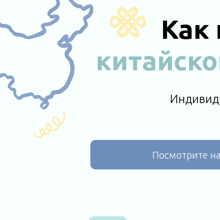
Как
китайско
Индивиду
Посмотрите н