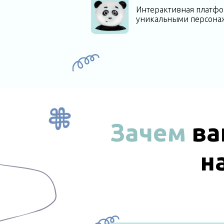
Интерактивная платфо
уникальными персона
За чем
ва
н