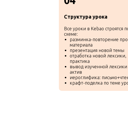
04
Структура урока
Все уроки в Kebao строятся п
схеме:
разминка-повторение пр
материала
презентация новой темы
Преиму
отработка новой лексики,
практика
вывод изученной лексики
програ
актив
иероглифика: письмо+чте
крафт-поделка по теме ур
Интерактивные игры и за
Более 100 игр и заданий на перв
Такое разнообразие будет подде
любопытство детей.